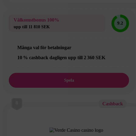
Välkomstbonus 100%
9.2
upp till 11 810 SEK
Många val för betalningar
10 % cashback dagligen upp till 2 360 SEK
Spela
8
Cashback