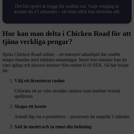
Det här spelet är byggt för snabba val. Varje omgång är
kortare än 15 sekunder – ett enda klick kan förändra allt.
Hur kan man delta i Chicken Road för att
tjäna verkliga pengar?
Spela Chicken Road online – ett intensivt arkadspel där snabbt
tempo blandas med taktiska utmaningar. Inom fem minuter kan du
vara igång och placera insatser från endast 0.10 SEK. Så här börjar
du:
Välj ett licensierat casino
Utforska ett av våra utvalda casinon som innehar svensk
spellicens.
Skapa ett konto
Anmäl dig via e-postadress – processen tar ungefär 2 minuter.
Sätt in medel och ta emot din belöning