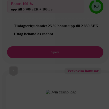
Bonus 100 %
9.3
upp till 5 700 SEK + 100 FS
Tisdagserbjudande: 25 % bonus upp till 2 850 SEK
Uttag behandlas snabbt
Spela
7
Veckovisa bonusar