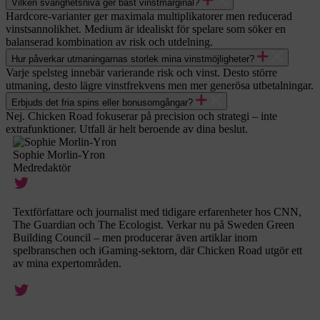
Vilken svårighetsnivå ger bäst vinstmarginal?
Hardcore-varianter ger maximala multiplikatorer men reducerad
vinstsannolikhet. Medium är idealiskt för spelare som söker en
balanserad kombination av risk och utdelning.
Hur påverkar utmaningarnas storlek mina vinstmöjligheter?
Varje spelsteg innebär varierande risk och vinst. Desto större
utmaning, desto lägre vinstfrekvens men mer generösa utbetalningar.
Erbjuds det fria spins eller bonusomgångar?
Nej. Chicken Road fokuserar på precision och strategi – inte
extrafunktioner. Utfall är helt beroende av dina beslut.
Sophie Morlin-Yron
Medredaktör
Textförfattare och journalist med tidigare erfarenheter hos CNN,
The Guardian och The Ecologist. Verkar nu på Sweden Green
Building Council – men producerar även artiklar inom
spelbranschen och iGaming-sektorn, där Chicken Road utgör ett
av mina expertområden.