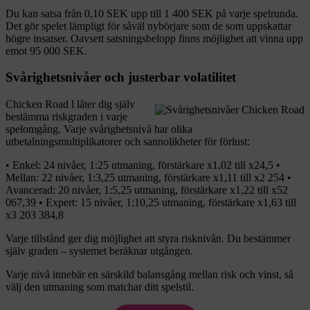
Du kan satsa från 0,10 SEK upp till 1 400 SEK på varje spelrunda.
Det gör spelet lämpligt för såväl nybörjare som de som uppskattar
högre insatser. Oavsett satsningsbelopp finns möjlighet att vinna upp
emot 95 000 SEK.
Svårighetsnivåer och justerbar volatilitet
Chicken Road l låter dig själv
bestämma riskgraden i varje
spelomgång. Varje svårighetsnivå har olika
utbetalningsmultiplikatorer och sannolikheter för förlust:
• Enkel: 24 nivåer, 1:25 utmaning, förstärkare x1,02 till x24,5 •
Mellan: 22 nivåer, 1:3,25 utmaning, förstärkare x1,11 till x2 254 •
Avancerad: 20 nivåer, 1:5,25 utmaning, förstärkare x1,22 till x52
067,39 • Expert: 15 nivåer, 1:10,25 utmaning, förstärkare x1,63 till
x3 203 384,8
Varje tillstånd ger dig möjlighet att styra risknivån. Du bestämmer
själv graden – systemet beräknar utgången.
Varje nivå innebär en särskild balansgång mellan risk och vinst, så
välj den utmaning som matchar ditt spelstil.