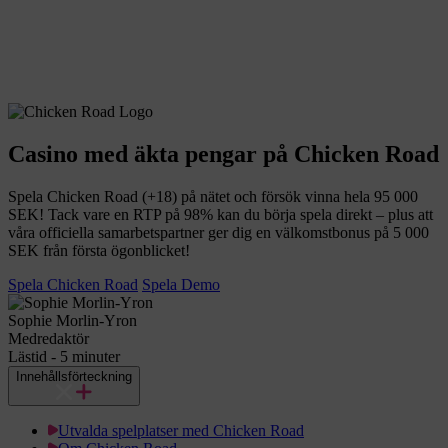
Casino med äkta pengar på Chicken Road
Spela Chicken Road (+18) på nätet och försök vinna hela 95 000
SEK! Tack vare en RTP på 98% kan du börja spela direkt – plus att
våra officiella samarbetspartner ger dig en välkomstbonus på 5 000
SEK från första ögonblicket!
Spela Chicken Road
Spela Demo
Sophie Morlin-Yron
Medredaktör
Lästid - 5 minuter
Innehållsförteckning
Utvalda spelplatser med Chicken Road