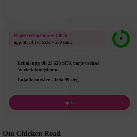
Registreringsbonus 100%
9
upp till 14 170 SEK + 200 snurr
Erhåll upp till 23 620 SEK varje vecka i
återbetalningsbonus
Lojalitetsnivåer – hela 99 steg
Spela
Om Chicken Road